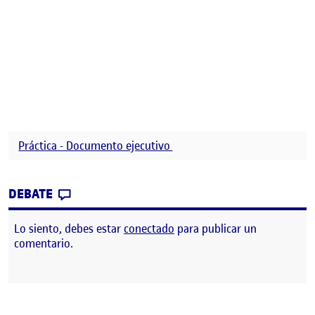
Práctica - Documento ejecutivo
CONTRIBUTION
0
EN PRÁCTICA – DOCUMENTO EJECUTIVO
DEBATE
Lo siento, debes estar
conectado
para publicar un
comentario.