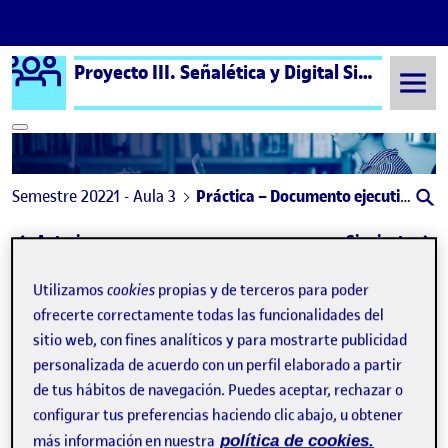
Logo Ágora
Proyecto III. Señalética y Digital Signage aula 3
Saltar al contenido
Semestre 20221 - Aula 3
Práctica – Documento ejecutivo
Navegación de entradas
: PEC4 – Aplicación
: Pe
Anterior
Siguiente
Práctica – Documento ejecuti
Utilizamos
cookies
propias y de terceros para poder
Publicado por
ofrecerte correctamente todas las funcionalidades del
Publicado por
Lorena Claramunt Aparicio
sitio web, con fines analíticos y para mostrarte publicidad
Visibilidad:
Fecha de publicación
en Práctica – Documento ejecutivo
Pública
-
9 Ene 2023
-
comentario
personalizada de acuerdo con un perfil elaborado a partir
de tus hábitos de navegación. Puedes aceptar, rechazar o
Holaa!
configurar tus preferencias haciendo clic abajo, u obtener
más información en nuestra
política de cookies.