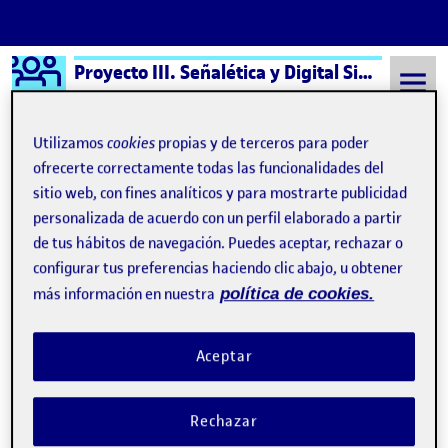
Logo Ágora
Proyecto III. Señalética y Digital Signage aula 3
Saltar al contenido
Utilizamos
cookies
propias y de terceros para poder
ofrecerte correctamente todas las funcionalidades del
sitio web, con fines analíticos y para mostrarte publicidad
Semestre 20221 - Aula 3
PEC1 - Descubrir la señalética
personalizada de acuerdo con un perfil elaborado a partir
PEC1 - Descubrir la
de tus hábitos de navegación. Puedes aceptar, rechazar o
configurar tus preferencias haciendo clic abajo, u obtener
señalética
más información en nuestra
política de cookies.
PEC1 – Descubrir la señalética
Publicado por
Aceptar
Publicado por
Lorena Claramunt Aparicio
Visibilidad:
Fecha de publicación
15 octubre, 2022 9:44 pm
en PEC1 – Descubrir la señalética
Pública
-
15 Oct 2022
-
comentario
Rechazar
PEC1 - Descubrir la señalética …