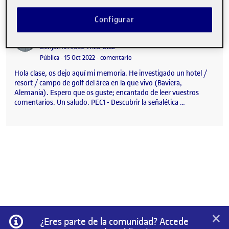
Configurar
PEC 1 – Memoria (Señalética)
Publicado por
Publicado por
Benjamín José Trillo Díaz
Visibilidad:
Fecha de publicación
en PEC 1 – Memoria (Señalética)
Pública
-
15 Oct 2022
-
comentario
Hola clase, os dejo aquí mi memoria. He investigado un hotel /
resort / campo de golf del área en la que vivo (Baviera,
Alemania). Espero que os guste; encantado de leer vuestros
comentarios. Un saludo. PEC1 - Descubrir la señalética …
×
Información
¿Eres parte de la comunidad? Accede