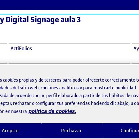
 y Digital Signage aula 3
ActiFolios
Ay
os
cookies
propias y de terceros para poder ofrecerte correctamente t
dades del sitio web, con fines analíticos y para mostrarte publicidad
jecutivo
zada de acuerdo con un perfil elaborado a partir de tus hábitos de na
eptar, rechazar o configurar tus preferencias haciendo clic abajo, u 
23 1:22 am
en Documento ejecutivo
io
ón en nuestra
política de cookies.
Aceptar
Rechazar
Configu