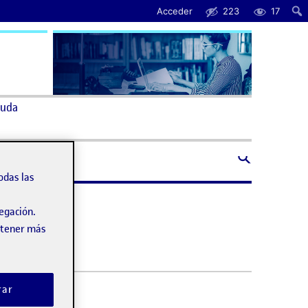
Acceder
223
17
uda
odas las
vegación.
obtener más
rar