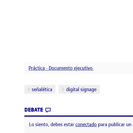
Práctica - Documento ejecutivo
Etiquetas
señalética
digital signage
CONTRIBUTION
0
EN DOCUMENTO EJECUTIVO
DEBATE
Lo siento, debes estar
conectado
para publicar un