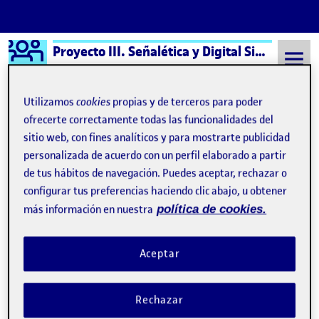
Logo Ágora
Proyecto III. Señalética y Digital Signage aula 3
Saltar al contenido
Utilizamos
cookies
propias y de terceros para poder
ofrecerte correctamente todas las funcionalidades del
sitio web, con fines analíticos y para mostrarte publicidad
Semestre 20221 - Aula 3
19 Enero, 2023
personalizada de acuerdo con un perfil elaborado a partir
19 Enero, 2023
de tus hábitos de navegación. Puedes aceptar, rechazar o
configurar tus preferencias haciendo clic abajo, u obtener
más información en nuestra
política de cookies.
Pechakucha: Señalética en el estanque de Högling
Publicado por
Publicado por
Benjamín José Trillo Díaz
Visibilidad:
Fecha de publicación
19 enero, 2023 10:44 pm
en Pechakucha: Señalética en el es
Pública
-
19 Ene 2023
-
comentario
Aceptar
Rechazar