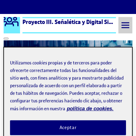
Logo Ágora
Proyecto III. Señalética y Digital Signage aula 3
Saltar al contenido
Semestre 20221 - Aula 3
Práctica - Documento ejecutivo
Utilizamos
cookies
propias y de terceros para poder
ofrecerte correctamente todas las funcionalidades del
Práctica - Documento
sitio web, con fines analíticos y para mostrarte publicidad
ejecutivo
personalizada de acuerdo con un perfil elaborado a partir
de tus hábitos de navegación. Puedes aceptar, rechazar o
configurar tus preferencias haciendo clic abajo, u obtener
Práctica – Documento ejecutivo
Publicado por
más información en nuestra
política de cookies.
Publicado por
Lorena Claramunt Aparicio
Visibilidad:
Fecha de publicación
en Práctica – Documento ejecutivo
Pública
-
9 Ene 2023
-
comentario
Aceptar
CONTRIBUTION
0
EN PRÁCTICA – DOCUMENTO EJECUTIVO