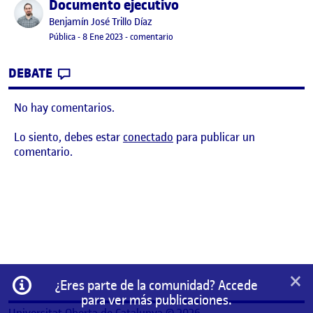
Documento ejecutivo
Publicado por
Publicado por
Benjamín José Trillo Díaz
Visibilidad:
Fecha de publicación
8 enero, 2023 1:22 am
en Documento ejecutivo
Pública
-
8 Ene 2023
-
comentario
CONTRIBUTION
0
EN DOCUMENTO EJECUTIVO
DEBATE
No hay comentarios.
Lo siento, debes estar
conectado
para publicar un
comentario.
×
Información
¿Eres parte de la comunidad? Accede
para ver más publicaciones.