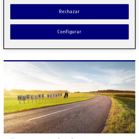
DEBATE
Rechazar
No hay comentarios.
Lo siento, debes estar
conectado
para publicar un
Configurar
comentario.